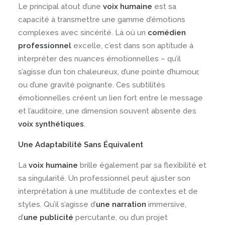
Le principal atout d’une
voix humaine
est sa
capacité à transmettre une gamme d’émotions
complexes avec sincérité. Là où un
comédien
professionnel
excelle, c’est dans son aptitude à
interpréter des nuances émotionnelles – qu’il
s’agisse d’un ton chaleureux, d’une pointe d’humour,
ou d’une gravité poignante. Ces subtilités
émotionnelles créent un lien fort entre le message
et l’auditoire, une dimension souvent absente des
voix synthétiques
.
Une Adaptabilité Sans Équivalent
La
voix humaine
brille également par sa flexibilité et
sa singularité. Un professionnel peut ajuster son
interprétation à une multitude de contextes et de
styles. Qu’il s’agisse d’
une narration
immersive,
d’
une publicité
percutante, ou d’un projet