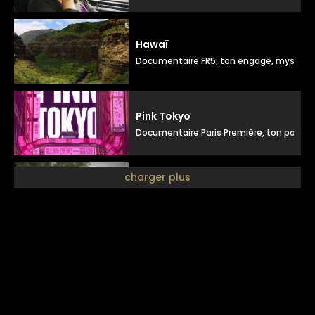
Hawaï
Documentaire FR5, ton engagé, mystérieu
Pink Tokyo
Documentaire Paris Première, ton posé s
charger plus
Découverte des régions
Medley docu la ville de Tours, ton doux &
Personnage de la salamandre pour spectacle sons et lumières
Spectacle sons et lumières, ton narratif