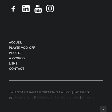
ACCUEIL
PLAYER VOIX OFF
PHOTOS
À PROPOS
LIENS
CONTACT
Tous droits réservés © 2021 Claire Le Floch | Fait avec ❤
par
Agence.Guru
&
WebDeclic
|
Mentions légales
|
Annuaire