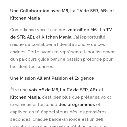
Une Collaboration avec M6, La TV de SFR, AB1 et
Kitchen Mania
Comédienne voix , l’une des
voix off de M6
,
La TV
de SFR
,
AB1
et
Kitchen Mania
. J’ai l’opportunité
unique de contribuer à l’identité sonore de ces
chaînes. Cette aventure représente l’aboutissement
d’un parcours guidé par une passion profonde pour
les identités sonores.
Une Mission Alliant Passion et Exigence
Être une
voix off de M6
,
La TV de SFR
,
AB1
et
Kitchen Mania
, c’est bien plus que prêter sa voix :
c’est incarner l’essence
des programmes
et
captiver les téléspectateurs dès les premières
secondes. Chaque bande-annonce est un défi
créatif, nécessitant une interprétation unique qui