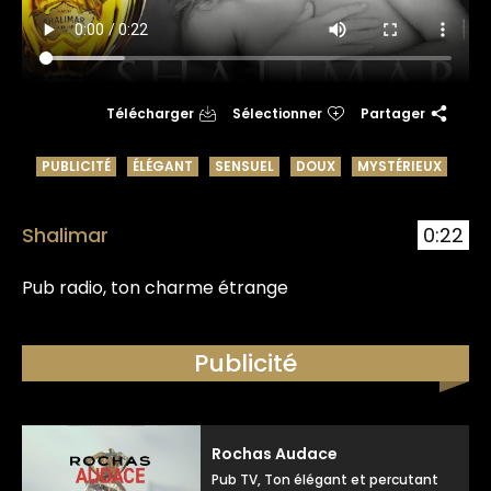
Télécharger
Sélectionner
Partager
PUBLICITÉ
ÉLÉGANT
SENSUEL
DOUX
MYSTÉRIEUX
Shalimar
0:22
Pub radio, ton charme étrange
Publicité
Rochas Audace
Pub TV, Ton élégant et percutant