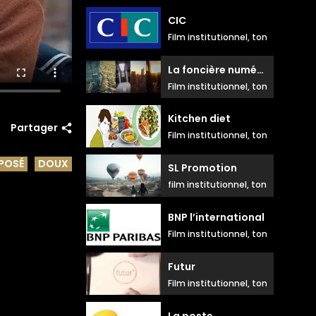
CIC
Film institutionnel, ton positif do
La foncière numérique
Film institutionnel, ton droit et aé
Kitchen diet
Partager
Film institutionnel, ton testimoni
POSÉ
DOUX
SL Promotion
film institutionnel, ton parlé élég
BNP l’international
Film institutionnel, ton amusé et
Futur
Film institutionnel, ton positif nat
La poste