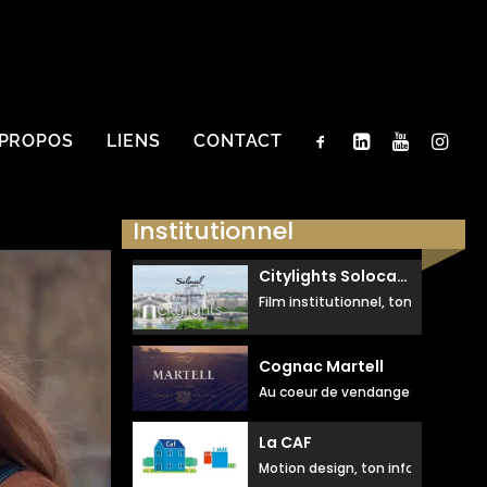
 PROPOS
LIENS
CONTACT
Institutionnel
Citylights Solocal Groupe
Film institutionnel, ton droit posé
Cognac Martell
Au coeur de vendanges, ton eng
La CAF
Motion design, ton informatif, dr