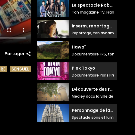
Le spectacle Robin des bois
Ton magazine TV, France 2
Inserm, reportage sur la somnolence
Reportage, ton dynamique doux &
Hawaï
Partager
Documentaire FR5, ton engagé, my
Pink Tokyo
RE
SENSUEL
Documentaire Paris Première, ton
Découverte des régions
Medley docu la ville de Tours, ton
Personnage de la salamandre pour spectacle sons et lumières
Spectacle sons et lumières, ton n