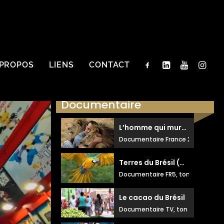
 PROPOS
LIENS
CONTACT
Documentaire
L’homme qui murmure à l’oreille des lions
Documentaire France 2, ton journ
Terres du Brésil (5 épisodes)
Documentaire FR5, ton posé
Le cacao du Brésil
Documentaire TV, ton informatif