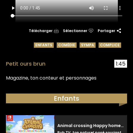
Télécharger
Sélectionner
Partager
ENFANTS
COMÉDIE
SYMPA
COMPLICE
Petit ours brun
1:45
Magazine, ton conteur et personnages
Enfants
Animal crossing Happy home paradise
Pub TV, ton naturel posé souriant