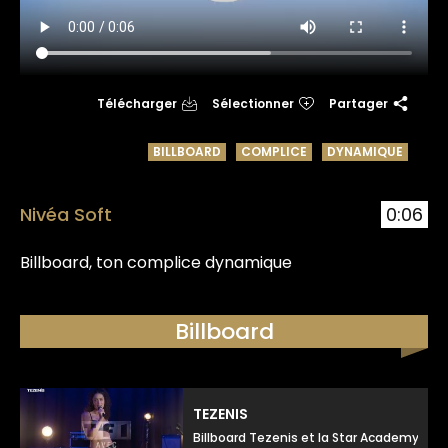
Télécharger
Sélectionner
Partager
BILLBOARD
COMPLICE
DYNAMIQUE
Nivéa Soft
0:06
Billboard, ton complice dynamique
Billboard
TEZENIS
Billboard Tezenis et la Star Academy, to