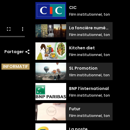
CIC
Film institutionnel, ton positif do
La foncière numérique
Film institutionnel, ton droit et aé
Kitchen diet
Partager
Film institutionnel, ton testimoni
INFORMATIF
SL Promotion
film institutionnel, ton parlé élég
BNP l’international
Film institutionnel, ton amusé et
Futur
Film institutionnel, ton positif nat
La poste