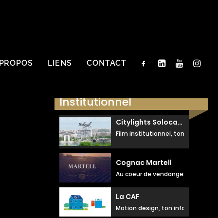
 PROPOS
LIENS
CONTACT
Institutionnel
Citylights Solocal Groupe
Film institutionnel, ton droit posé
Cognac Martell
Au coeur de vendanges, ton eng
La CAF
Motion design, ton informatif, dr