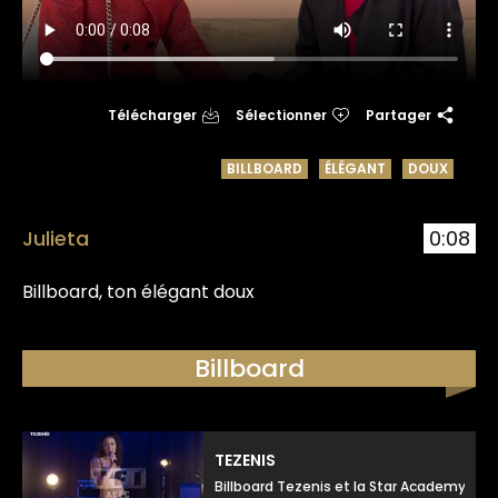
Télécharger
Sélectionner
Partager
BILLBOARD
ÉLÉGANT
DOUX
Julieta
0:08
Billboard, ton élégant doux
Billboard
TEZENIS
Billboard Tezenis et la Star Academy, to