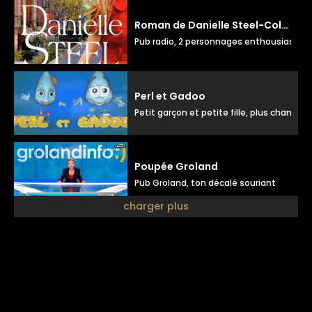
Roman de Danielle Steel-Colocataires
Pub radio, 2 personnages enthousiastes
Perl et Gadoo
Petit garçon et petite fille, plus chant
Poupée Groland
Pub Groland, ton décalé souriant
charger plus
Institutionnel détourné SEX
Ton institutionnel journalistique
Petit ours brun