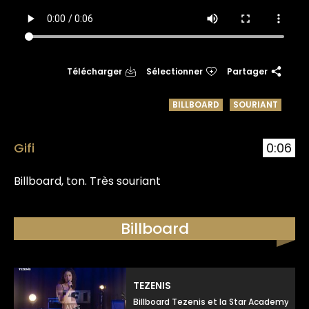
Télécharger
Sélectionner
Partager
BILLBOARD
SOURIANT
Gifi
0:06
Billboard, ton. Très souriant
Billboard
TEZENIS
Billboard Tezenis et la Star Academy, to