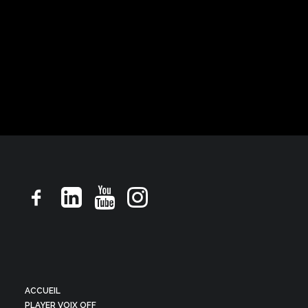
Luxéol
Pub TV, ton rassurant droit souriant
ACCUEIL
PLAYER VOIX OFF