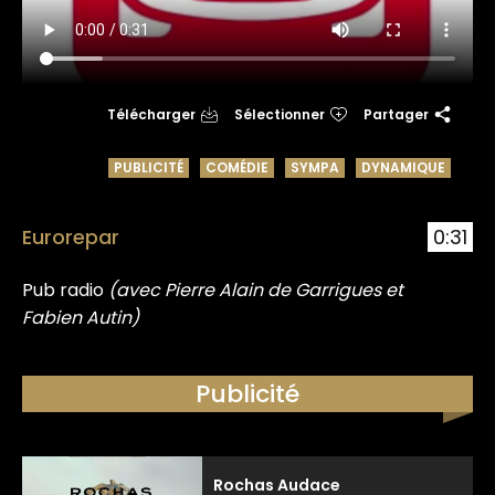
Télécharger
Sélectionner
Partager
PUBLICITÉ
COMÉDIE
SYMPA
DYNAMIQUE
Eurorepar
0:31
Pub radio
(avec Pierre Alain de Garrigues et
Fabien Autin)
Publicité
Rochas Audace