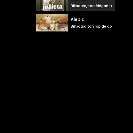
Billboard, ton élégant doux
Alepia
Billboard ton rapide doux et rassu