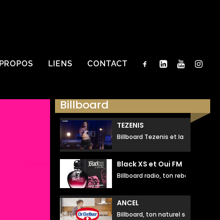
 PROPOS
LIENS
CONTACT
Billboard
TEZENIS
Billboard Tezenis et la Star Acad
Black XS et Oui FM
Billboard radio, ton rebelle sensue
ANCEL
Billboard, ton naturel souriant