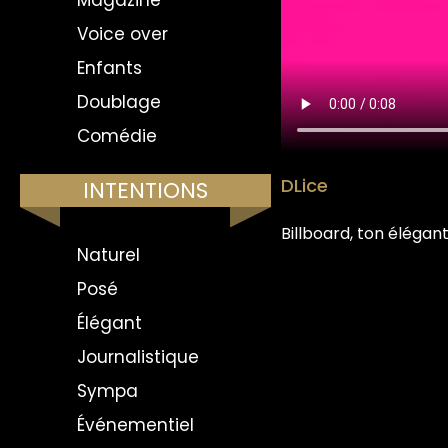
Magazine
Voice over
Enfants
Doublage
Comédie
DLice
INTENTIONS
Billboard, ton élégan
Naturel
Posé
Élégant
Journalistique
Sympa
Événementiel