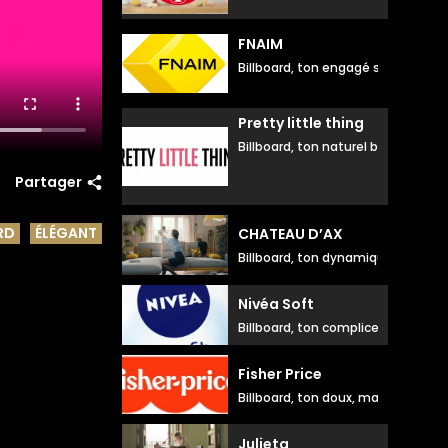
FNAIM
Billboard, ton engagé souriant
Pretty little thing
Billboard, ton naturel branché
Partager
RD
ÉLÉGANT
CHATEAU D’AX
Billboard, ton dynamique sourian
Nivéa Soft
Billboard, ton complice dynamiqu
Fisher Price
Billboard, ton doux, maman
Julieta