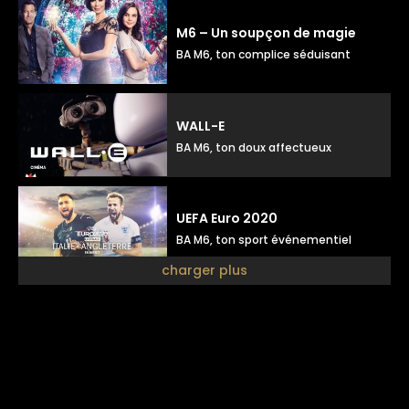
M6 – Un soupçon de magie
BA M6, ton complice séduisant
WALL-E
BA M6, ton doux affectueux
UEFA Euro 2020
BA M6, ton sport événementiel
charger plus
M6 – Once upon a time
BA M6, ton posé cinéma
M6 – Le meilleur pâtissier