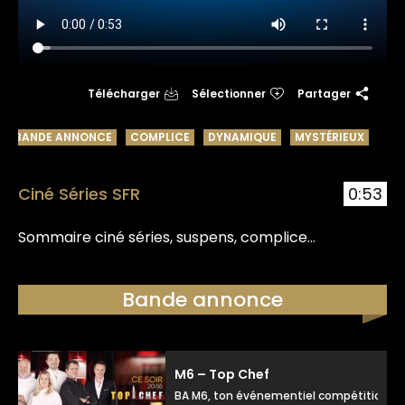
Télécharger
Sélectionner
Partager
BANDE ANNONCE
COMPLICE
DYNAMIQUE
MYSTÉRIEUX
Ciné Séries SFR
0:53
Sommaire ciné séries, suspens, complice…
Bande annonce
M6 – Top Chef
BA M6, ton événementiel compétition